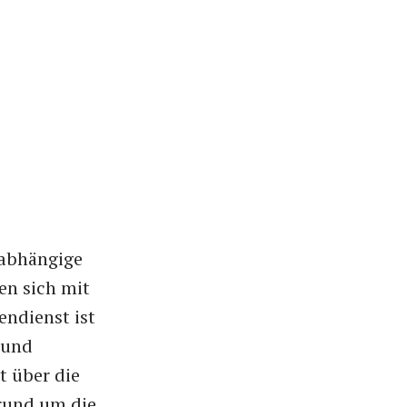
nabhängige
sen sich mit
ndienst ist
 und
t über die
 rund um die