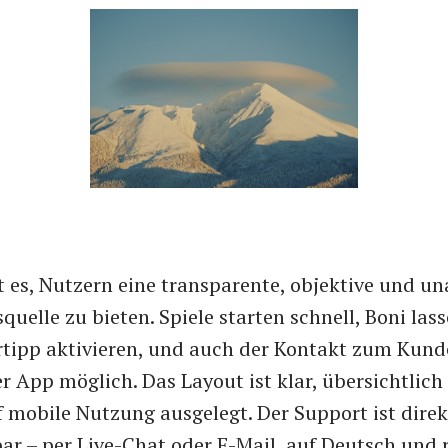
st es, Nutzern eine transparente, objektive und u
quelle zu bieten. Spiele starten schnell, Boni las
tipp aktivieren, und auch der Kontakt zum Kunde
er App möglich. Das Layout ist klar, übersichtlich
 mobile Nutzung ausgelegt. Der Support ist direk
ar – per Live-Chat oder E-Mail, auf Deutsch und