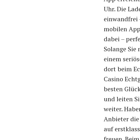
Uhr. Die Lad
einwandfrei 
mobilen App
dabei – perfe
Solange Sie 
einem seriös
dort beim Ec
Casino Echtg
besten Glück
und leiten S
weiter. Habe
Anbieter die
auf erstklas
freuen. Bei