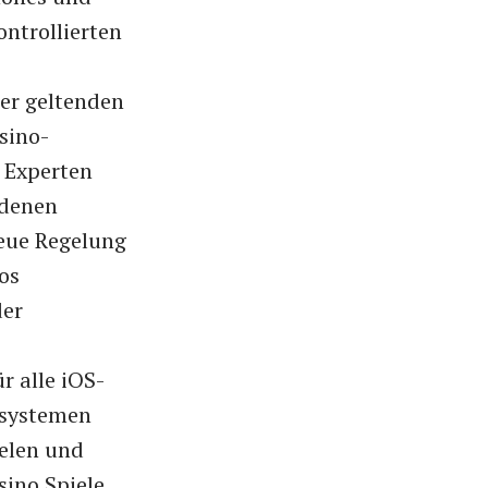
ntrollierten
zer geltenden
sino-
e Experten
edenen
eue Regelung
os
der
r alle iOS-
ssystemen
ielen und
sino Spiele