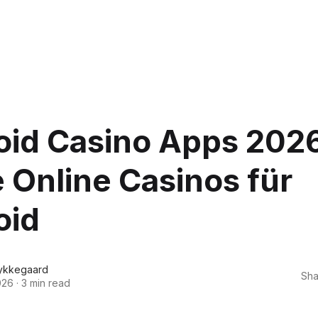
oid Casino Apps 202
 Online Casinos für
oid
Lykkegaard
Sha
026
·
3 min read